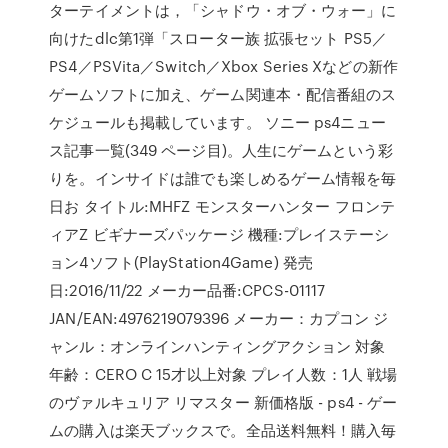
ターテイメントは，「シャドウ・オブ・ウォー」に
向けたdlc第1弾「スローター族 拡張セット PS5／
PS4／PSVita／Switch／Xbox Series Xなどの新作
ゲームソフトに加え、ゲーム関連本・配信番組のス
ケジュールも掲載しています。 ソニー ps4ニュー
ス記事一覧(349 ページ目)。人生にゲームという彩
りを。インサイドは誰でも楽しめるゲーム情報を毎
日お タイトル:MHFZ モンスターハンター フロンテ
ィアZ ビギナーズパッケージ 機種:プレイステーシ
ョン4ソフト(PlayStation4Game) 発売
日:2016/11/22 メーカー品番:CPCS-01117
JAN/EAN:4976219079396 メーカー：カプコン ジ
ャンル：オンラインハンティングアクション 対象
年齢：CERO C 15才以上対象 プレイ人数：1人 戦場
のヴァルキュリア リマスター 新価格版 - ps4 - ゲー
ムの購入は楽天ブックスで。全品送料無料！購入毎