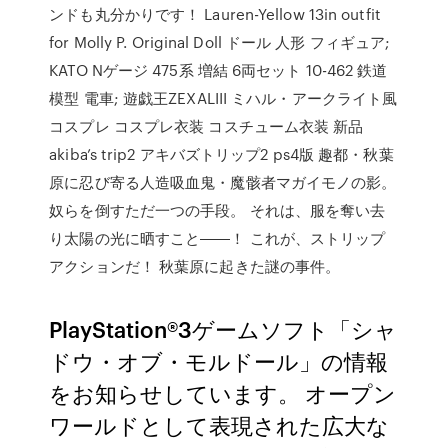
ンドも丸分かりです！ Lauren-Yellow 13in outfit
for Molly P. Original Doll ドール 人形 フィギュア;
KATO Nゲージ 475系 増結 6両セット 10-462 鉄道
模型 電車; 遊戯王ZEXALIII ミハル・アークライト風
コスプレ コスプレ衣装 コスチューム衣装 新品
akiba’s trip2 アキバズトリップ2 ps4版 趣都・秋葉
原に忍び寄る人造吸血鬼・魔骸者マガイモノの影。
奴らを倒すただ一つの手段。 それは、服を奪い去
り太陽の光に晒すこと――！ これが、ストリップ
アクションだ！ 秋葉原に起きた謎の事件。
PlayStation®3ゲームソフト「シャ
ドウ・オブ・モルドール」の情報
をお知らせしています。 オープン
ワールドとして表現された広大な