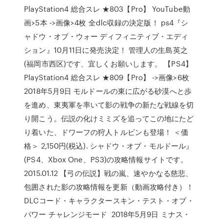
PlayStation4 総合スレ ★803【Pro】 YouTube動
画>5本 ->画像>4枚 全dlc収録の決定版！ ps4『シ
ャドウ・オブ・ウォー ディフィニティブ・エディ
ション』10月11日に発売決定！ 管理人の生島英之
(福岡市西区)です、宜しくお願いします。 【PS4】
PlayStation4 総合スレ ★809【Pro】 ->画像>6枚
2018年5月9日 モルドールの東に広がる砂漠へと歩
を進め、東夷軍を率いて影の戦争の新たな戦線を切
り開こう。伝説の化けミミズを追ってこの地にたど
り着いた、ドワーフの狩人トルビンも登場！ ＜価
格＞ 2,150円(税込). シャドウ・オブ・モルドール』
(PS4、Xbox One、PS3)の攻略情報サイトです。
2015.01.12 【弓の伝説】戦の嵐、速やかなる慈悲、
包囲された影の攻略情報を更新（動画攻略付き）！
DLCコード・キャラクタースキン・テスト・オブ・
パワー チャレンジモード 2018年5月9日 ミナス・