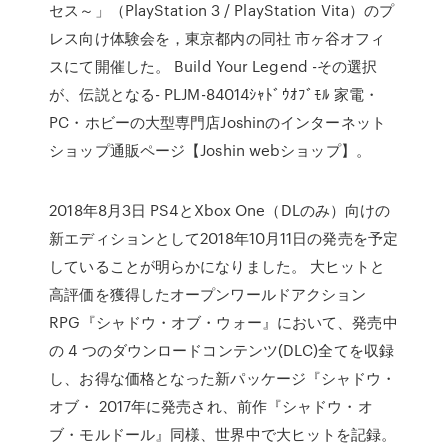
セス～」（PlayStation 3 / PlayStation Vita）のプ
レス向け体験会を，東京都内の同社 市ヶ谷オフィ
スにて開催した。 Build Your Legend -その選択
が、伝説となる- PLJM-84014ｼｬﾄﾞｳｵﾌﾞﾓﾙ 家電・
PC・ホビーの大型専門店Joshinのインターネット
ショップ通販ページ【Joshin webショップ】。
2018年8月3日 PS4とXbox One（DLのみ）向けの
新エディションとして2018年10月11日の発売を予定
していることが明らかになりました。 大ヒットと
高評価を獲得したオープンワールドアクション
RPG『シャドウ・オブ・ウォー』において、発売中
の 4 つのダウンロードコンテンツ(DLC)全てを収録
し、お得な価格となった新パッケージ『シャドウ・
オブ・ 2017年に発売され、前作『シャドウ・オ
ブ・モルドール』同様、世界中で大ヒットを記録。