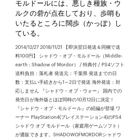
モルドールには、悪しき種族・ウ
ルクの砦が点在しており、歩哨も
いたるところに闊歩（かっぽ）し
ている。
2014/12/27 2018/11/21 【即決翌日発送＆同梱で送
料100円】 シャドウ・オブ・モルドール（Middle-
earth : Shadow of Mordor） / 特典付 / PS4ソフト
送料負担：落札者 発送元：千葉県 発送までの日
数：支払い手続きから1～2日で発送 海外発送：対
応しません 『シャドウ・オブ・ウォー』 国内での
発売日が海外版とほぼ同時の10月12日に決定！
『シャドウ・オブ・モルドール』の続編が登場 ワ
ーナー PlayStation4(プレイステーション4)のPS4
シャドウ オブ モルドール（家庭用ゲームソフト）
が通販できます。SHADOWOFMORDORシャドウ