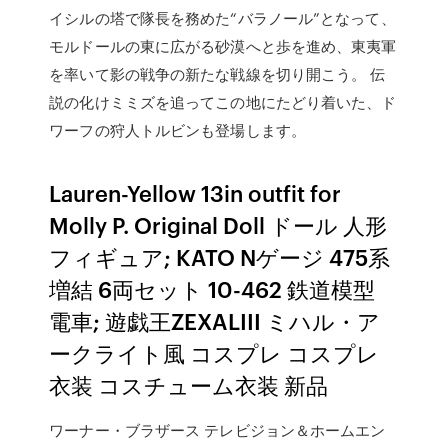
イシルの塔で隊長を務めた“バラノール”となって、
モルドールの東に広がる砂漠へと歩を進め、東夷軍
を率いて影の戦争の新たな戦線を切り開こう。 伝
説の化けミミズを追ってこの地にたどり着いた、ド
ワーフの狩人トルビンも登場します。
Lauren-Yellow 13in outfit for
Molly P. Original Doll ドール 人形
フィギュア; KATO Nゲージ 475系
増結 6両セット 10-462 鉄道模型
電車; 遊戯王ZEXALIII ミハル・ア
ークライト風 コスプレ コスプレ
衣装 コスチューム衣装 新品
ワーナー・ブラザース テレビジョン＆ホームエン