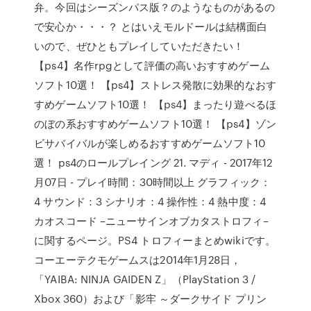
弁。今回はシーズンパス版？のようなものがあるの
で安心か・・・？ とはいえモルドールは結構面白
いので、ぜひともプレイしていただきたい！
【ps4】名作rpgとして評価の高いおすすめゲーム
ソフト10選！ 【ps4】ストレス発散に効果的なおす
すめゲームソフト10選！ 【ps4】まったり遊べるほ
のぼの系おすすめゲームソフト10選！ 【ps4】ゾン
ビサバイバルが楽しめるおすすめゲームソフト10
選！ ps4のロールプレイング 21. マディ - 2017年12
月07日 - プレイ時間：30時間以上 グラフィック：
4 サウンド：3 シナリオ：4 操作性：4 熱中度：4
カオスコード –ニューサインオブカタストロフィ–
に関するページ。PS4 トロフィーまとめwikiです。
コーエーテクモゲームスは2014年1月28日，
「YAIBA: NINJA GAIDEN Z」（PlayStation 3 /
Xbox 360）および「影牢 ～ダークサイド プリン