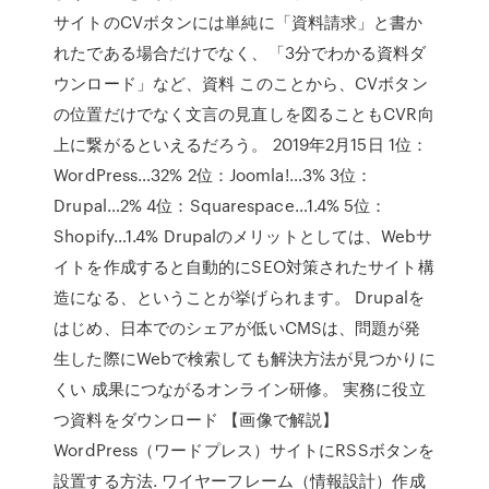
サイトのCVボタンには単純に「資料請求」と書か
れたである場合だけでなく、「3分でわかる資料ダ
ウンロード」など、資料 このことから、CVボタン
の位置だけでなく文言の見直しを図ることもCVR向
上に繋がるといえるだろう。 2019年2月15日 1位：
WordPress…32% 2位：Joomla!…3% 3位：
Drupal…2% 4位：Squarespace…1.4% 5位：
Shopify…1.4% Drupalのメリットとしては、Webサ
イトを作成すると自動的にSEO対策されたサイト構
造になる、ということが挙げられます。 Drupalを
はじめ、日本でのシェアが低いCMSは、問題が発
生した際にWebで検索しても解決方法が見つかりに
くい 成果につながるオンライン研修。 実務に役立
つ資料をダウンロード 【画像で解説】
WordPress（ワードプレス）サイトにRSSボタンを
設置する方法. ワイヤーフレーム（情報設計）作成